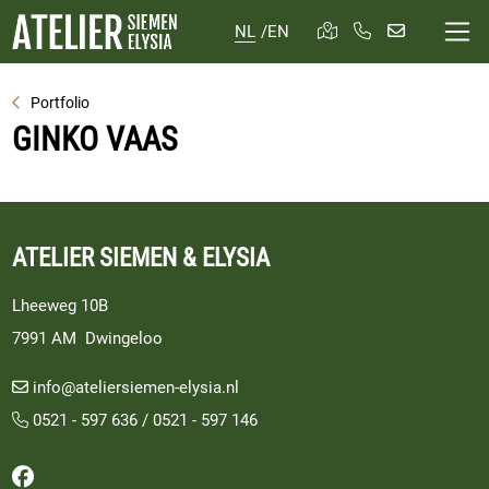
NL
/
EN
Portfolio
GINKO VAAS
ATELIER SIEMEN & ELYSIA
Lheeweg 10B
7991 AM Dwingeloo
info@ateliersiemen-elysia.nl
0521 - 597 636
/
0521 - 597 146
Volg ons op Facebook