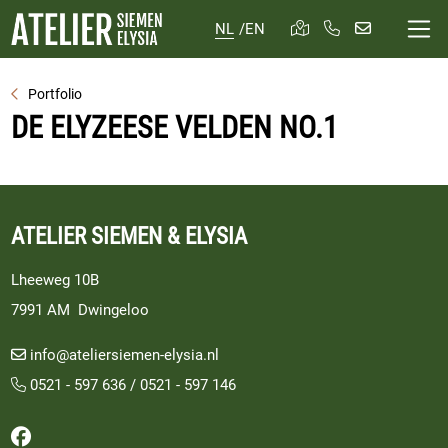
NL
/
EN
Portfolio
DE ELYZEESE VELDEN NO.1
ATELIER SIEMEN & ELYSIA
Lheeweg 10B
7991 AM Dwingeloo
info@ateliersiemen-elysia.nl
0521 - 597 636
/
0521 - 597 146
Volg ons op Facebook