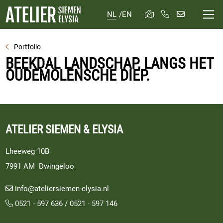
NL
/
EN
Portfolio
BEEKDAL LANDSCHAP, LANGS HET
OUDEMOLENSCHE DIEP.
ATELIER SIEMEN & ELYSIA
Lheeweg 10B
7991 AM Dwingeloo
info@ateliersiemen-elysia.nl
0521 - 597 636
/
0521 - 597 146