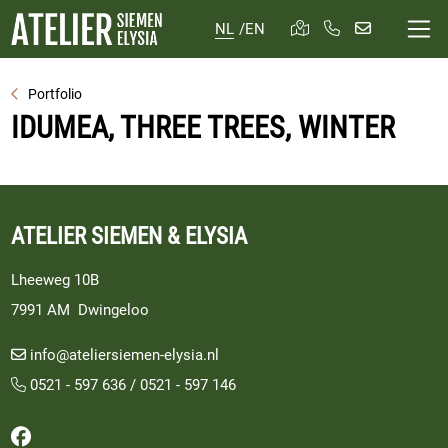
NL
/
EN
Portfolio
IDUMEA, THREE TREES, WINTER
ATELIER SIEMEN & ELYSIA
Lheeweg 10B
7991 AM Dwingeloo
info@ateliersiemen-elysia.nl
0521 - 597 636
/
0521 - 597 146
Volg ons op Facebook