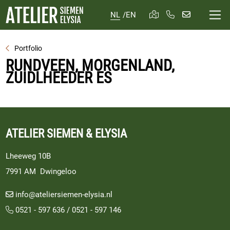
NL
/
EN
Portfolio
RUNDVEEN, MORGENLAND,
ZUIDLHEEDER ES
ATELIER SIEMEN & ELYSIA
Lheeweg 10B
7991 AM Dwingeloo
info@ateliersiemen-elysia.nl
0521 - 597 636
/
0521 - 597 146