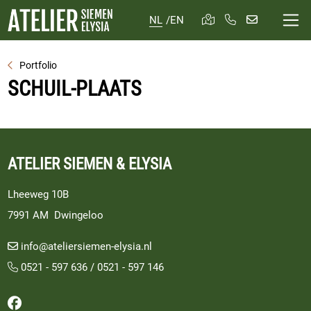
NL
/
EN
Portfolio
SCHUIL-PLAATS
ATELIER SIEMEN & ELYSIA
Lheeweg 10B
7991 AM Dwingeloo
info@ateliersiemen-elysia.nl
0521 - 597 636
/
0521 - 597 146
Volg ons op Facebook