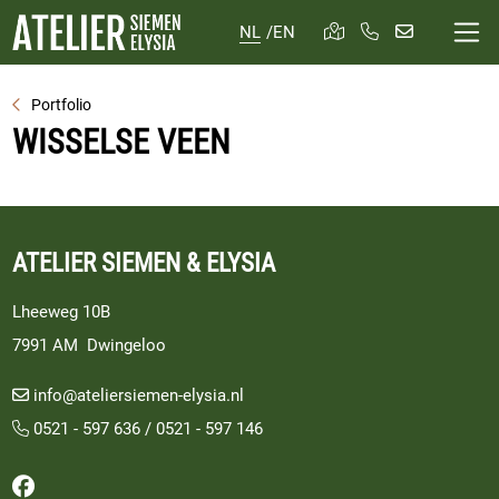
NL
/
EN
Portfolio
WISSELSE VEEN
ATELIER SIEMEN & ELYSIA
Lheeweg 10B
7991 AM Dwingeloo
info@ateliersiemen-elysia.nl
0521 - 597 636
/
0521 - 597 146
Volg ons op Facebook