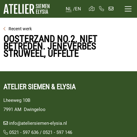
NL
/
EN
Recent werk
OOSTERZAND NO.2. NIET
BETREDEN. JENEVERBES
STRUWEEL, UFFELTE
ATELIER SIEMEN & ELYSIA
Lheeweg 10B
7991 AM Dwingeloo
info@ateliersiemen-elysia.nl
0521 - 597 636
/
0521 - 597 146