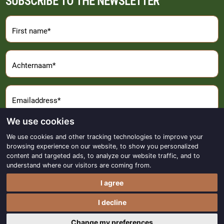
SUBSCRIBE TO THE NEWSLETTER
First name*
Achternaam*
Emailaddress*
We use cookies
Sign Up
We use cookies and other tracking technologies to improve your
browsing experience on our website, to show you personalized
content and targeted ads, to analyze our website traffic, and to
understand where our visitors are coming from.
I agree
Copyright © 2017 - 2026
Made with
by
BO. Be Original
I decline
Powered by
BO Creator DXP®
Privacy statement
Cookie settings
Change my preferences