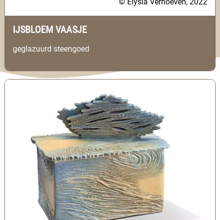
© Elysia Verhoeven, 2022
IJSBLOEM VAASJE
geglazuurd steengoed